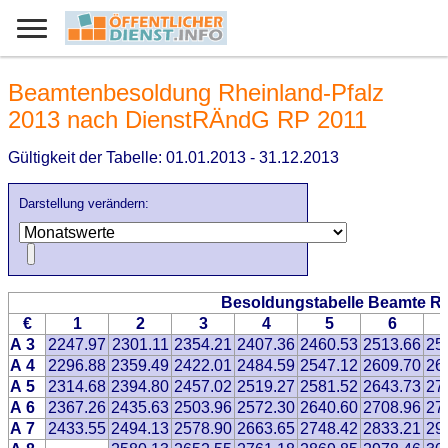
Beamtenbesoldung Rheinland-Pfalz
2013 nach DienstRÄndG RP 2011
Gültigkeit der Tabelle: 01.01.2013 - 31.12.2013
Darstellung verändern:
Besoldungstabelle Beamte Rh
€
1
2
3
4
5
6
A 3
2247.97
2301.11
2354.21
2407.36
2460.53
2513.66
25
A 4
2296.88
2359.49
2422.01
2484.59
2547.12
2609.70
26
A 5
2314.68
2394.80
2457.02
2519.27
2581.52
2643.73
27
A 6
2367.26
2435.63
2503.96
2572.30
2640.60
2708.96
27
A 7
2433.55
2494.13
2578.90
2663.65
2748.42
2833.21
29