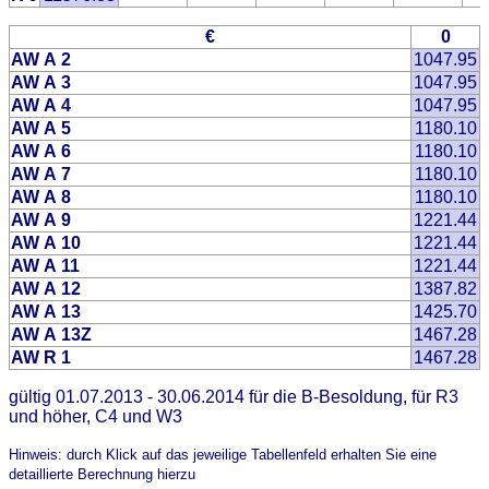
€
0
AW A 2
1047.95
AW A 3
1047.95
AW A 4
1047.95
AW A 5
1180.10
AW A 6
1180.10
AW A 7
1180.10
AW A 8
1180.10
AW A 9
1221.44
AW A 10
1221.44
AW A 11
1221.44
AW A 12
1387.82
AW A 13
1425.70
AW A 13Z
1467.28
AW R 1
1467.28
gültig 01.07.2013 - 30.06.2014 für die B-Besoldung, für R3
und höher, C4 und W3
Hinweis: durch Klick auf das jeweilige Tabellenfeld erhalten Sie eine
detaillierte Berechnung hierzu