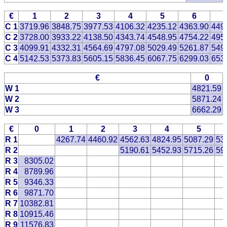
€
1
2
3
4
5
6
C 1
3719.96
3848.75
3977.53
4106.32
4235.12
4363.90
449
C 2
3728.00
3933.22
4138.50
4343.74
4548.95
4754.22
495
C 3
4099.91
4332.31
4564.69
4797.08
5029.49
5261.87
549
C 4
5142.53
5373.83
5605.15
5836.45
6067.75
6299.03
653
€
0
W 1
4821.59
W 2
5871.24
W 3
6662.29
€
0
1
2
3
4
5
R 1
4267.74
4460.92
4562.63
4824.95
5087.29
53
R 2
5190.61
5452.93
5715.26
59
R 3
8305.02
R 4
8789.96
R 5
9346.33
R 6
9871.70
R 7
10382.81
R 8
10915.46
R 9
11576.83