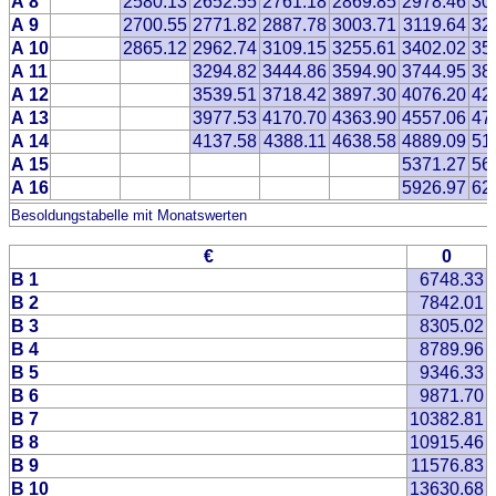
A 8
2580.13
2652.55
2761.18
2869.85
2978.46
30
A 9
2700.55
2771.82
2887.78
3003.71
3119.64
32
A 10
2865.12
2962.74
3109.15
3255.61
3402.02
35
A 11
3294.82
3444.86
3594.90
3744.95
38
A 12
3539.51
3718.42
3897.30
4076.20
42
A 13
3977.53
4170.70
4363.90
4557.06
47
A 14
4137.58
4388.11
4638.58
4889.09
51
A 15
5371.27
56
A 16
5926.97
62
Besoldungstabelle mit Monatswerten
€
0
B 1
6748.33
B 2
7842.01
B 3
8305.02
B 4
8789.96
B 5
9346.33
B 6
9871.70
B 7
10382.81
B 8
10915.46
B 9
11576.83
B 10
13630.68