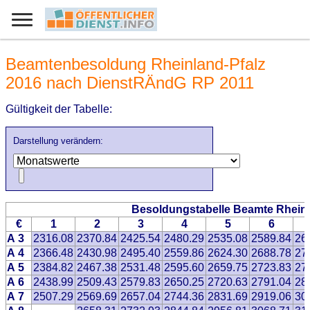
Beamtenbesoldung Rheinland-Pfalz
2016 nach DienstRÄndG RP 2011
Gültigkeit der Tabelle:
Darstellung verändern:
Besoldungstabelle Beamte Rheinl
€
1
2
3
4
5
6
A 3
2316.08
2370.84
2425.54
2480.29
2535.08
2589.84
26
A 4
2366.48
2430.98
2495.40
2559.86
2624.30
2688.78
27
A 5
2384.82
2467.38
2531.48
2595.60
2659.75
2723.83
27
A 6
2438.99
2509.43
2579.83
2650.25
2720.63
2791.04
28
A 7
2507.29
2569.69
2657.04
2744.36
2831.69
2919.06
30