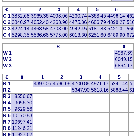
€
1
2
3
4
5
6
C 1
3832.68
3965.36
4098.06
4230.74
4363.45
4496.14
462
C 2
3840.97
4052.40
4263.90
4475.36
4686.79
4898.27
510
C 3
4224.14
4463.58
4703.00
4942.45
5181.88
5421.31
566
C 4
5298.35
5536.66
5775.00
6013.30
6251.60
6489.90
672
€
0
W 1
4967.69
W 2
6049.15
W 3
6864.17
€
0
1
2
3
4
5
R 1
4397.05
4596.08
4700.88
4971.17
5241.44
55
R 2
5347.90
5618.16
5888.44
61
R 3
8556.67
R 4
9056.30
R 5
9629.56
R 6
10170.83
R 7
10697.41
R 8
11246.21
R 9
11927.62