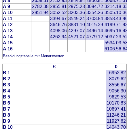
A 8
2658.31
2732.93
2844.84
2956.81
3068.71
31
A 9
2782.38
2855.81
2975.28
3094.72
3214.18
33
A 10
2951.94
3052.52
3203.36
3354.26
3505.10
36
A 11
3394.67
3549.24
3703.84
3858.43
40
A 12
3646.76
3831.10
4015.39
4199.71
43
A 13
4098.06
4297.07
4496.14
4695.16
48
A 14
4262.94
4521.07
4779.12
5037.23
52
A 15
5534.03
58
A 16
6106.56
64
Besoldungstabelle mit Monatswerten
€
0
B 1
6952.82
B 2
8079.62
B 3
8556.67
B 4
9056.30
B 5
9629.53
B 6
10170.83
B 7
10697.41
B 8
11246.21
B 9
11927.62
B 10
14043.70