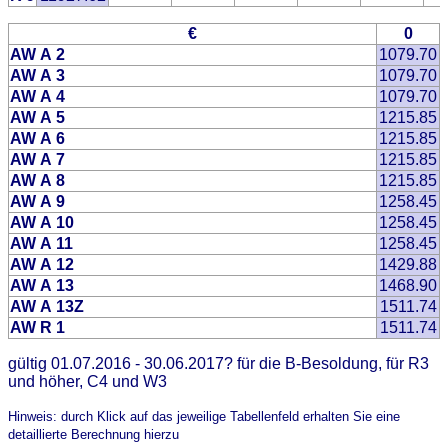
€
0
AW A 2
1079.70
AW A 3
1079.70
AW A 4
1079.70
AW A 5
1215.85
AW A 6
1215.85
AW A 7
1215.85
AW A 8
1215.85
AW A 9
1258.45
AW A 10
1258.45
AW A 11
1258.45
AW A 12
1429.88
AW A 13
1468.90
AW A 13Z
1511.74
AW R 1
1511.74
gültig 01.07.2016 - 30.06.2017? für die B-Besoldung, für R3
und höher, C4 und W3
Hinweis: durch Klick auf das jeweilige Tabellenfeld erhalten Sie eine
detaillierte Berechnung hierzu