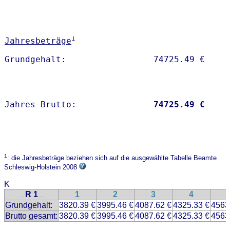
1
Jahresbeträge
Jahres-Brutto:               
74725.49 €
1
: die Jahresbeträge beziehen sich auf die ausgewählte Tabelle Beamte
Schleswig-Holstein 2008
K
R 1
1
2
3
4
..
..
Grundgehalt:
3820.39 €
3995.46 €
4087.62 €
4325.33 €
4563
Brutto gesamt:
3820.39 €
3995.46 €
4087.62 €
4325.33 €
4563