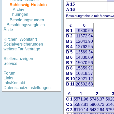
A 15
Schleswig-Holstein
A 16
Archiv
Thüringen
Besoldungstabelle mit Monatswe
Besoldungsrunden
Besoldungsvergleich
€
0
Ärzte
B 1
9800.69
B 2
11372.94
Kirchen, Wohlfahrt
B 3
12043.90
Sozialversicherungen
B 4
12762.55
weitere Tarifverträge
B 5
13569.34
B 6
14330.09
Stellenanzeigen
B 7
15070.56
Service
B 8
15859.91
Forum
B 9
16818.37
Links
B 10
18921.12
Info/Kontakt
B 11
20502.68
Datenschutzeinstellungen
€
1
2
C 1
5571.96
5746.37
592
C 2
5582.81
5860.73
614
C 3
6110.14
6432.64
675