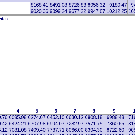
8168.41
8491.08
8726.83
8956.32
9180.47
9
9020.36
9399.24
9677.22
9947.87
10212.25
10
rten
3
4
5
6
7
8
9
0.76
6095.98
6274.07
6452.10
6630.12
6808.18
6988.48
71
0.42
6424.21
6707.98
6994.07
7282.97
7571.75
7860.65
81
5.12
7081.08
7409.40
7737.71
8066.00
8394.30
8722.60
90