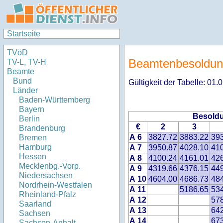
Startseite
TVöD
Beamtenbesoldun
TV-L, TV-H
Beamte
Bund
Gültigkeit der Tabelle: 01
Länder
Baden-Württemberg
Bayern
Besoldu
Berlin
€
2
3
Brandenburg
A 6
3827.72
3883.22
39
Bremen
Hamburg
A 7
3950.87
4028.10
41
Hessen
A 8
4100.24
4161.01
42
Mecklenbg.-Vorp.
A 9
4319.66
4376.15
44
Niedersachsen
A 10
4604.00
4686.73
48
Nordrhein-Westfalen
A 11
5186.65
53
Rheinland-Pfalz
A 12
57
Saarland
A 13
64
Sachsen
A 14
67
Sachsen-Anhalt