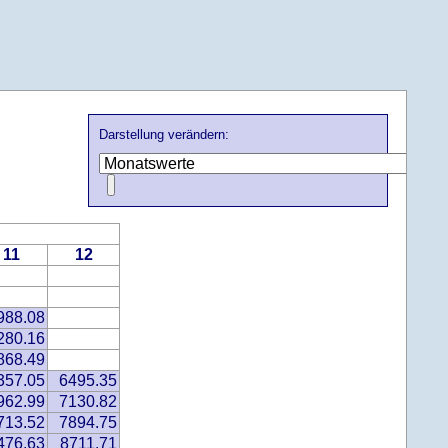
Darstellung verändern:
11
12
988.08
280.16
868.49
357.05
6495.35
962.99
7130.82
713.52
7894.75
476.63
8711.71