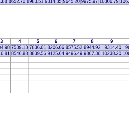
1.88
8652.70
8983.51
9314.35
9645.20
9975.97
10306.79
106
3
4
5
6
7
8
9
34.98
7539.13
7836.61
8206.06
8575.52
8944.92
9314.40
9
46.81
8546.88
8839.56
9125.64
9496.49
9867.36
10238.20
10