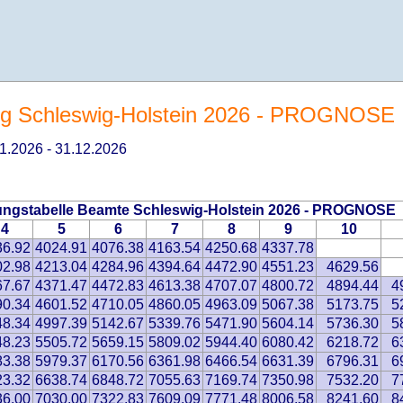
g Schleswig-Holstein 2026 - PROGNOSE
.01.2026 - 31.12.2026
ngstabelle Beamte Schleswig-Holstein 2026 - PROGNOSE
4
5
6
7
8
9
10
36.92
4024.91
4076.38
4163.54
4250.68
4337.78
02.98
4213.04
4284.96
4394.64
4472.90
4551.23
4629.56
67.67
4371.47
4472.83
4613.38
4707.07
4800.72
4894.44
4
90.34
4601.52
4710.05
4860.05
4963.09
5067.38
5173.75
5
48.34
4997.39
5142.67
5339.76
5471.90
5604.14
5736.30
5
48.23
5505.72
5659.15
5809.02
5944.40
6080.42
6218.72
6
83.38
5979.37
6170.56
6361.98
6466.54
6631.39
6796.31
6
23.32
6638.74
6848.72
7055.63
7169.74
7350.98
7532.20
7
36.00
7030.00
7322.83
7609.09
7771.48
8006.58
8241.60
8