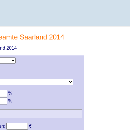
eamte Saarland 2014
and 2014
%
%
en:
€