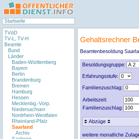
Startseite
TVöD
Gehaltsrechner B
TV-L, TV-H
Beamte
Bund
Beamtenbesoldung Saarl
Länder
Baden-Württemberg
Besoldungsgruppe:
Bayern
Berlin
Erfahrungsstufe:
Brandenburg
Bremen
Familienzuschlag:
Hamburg
Hessen
Arbeitszeit:
Mecklenbg.-Vorp.
Familienzuschlag:
Niedersachsen
Nordrhein-Westfalen
Rheinland-Pfalz
Abzüge
Saarland
Archiv
weitere monatliche Zulag
Sachsen