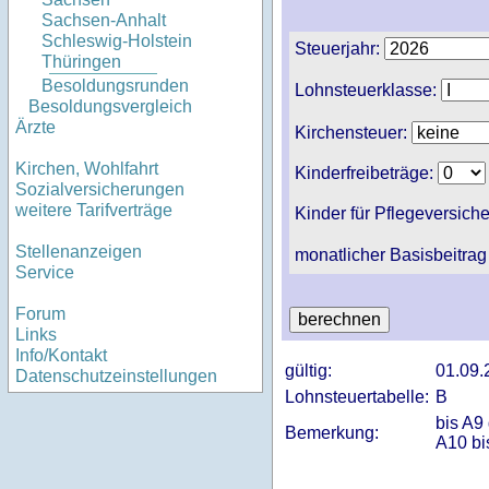
Sachsen-Anhalt
Schleswig-Holstein
Steuerjahr:
Thüringen
Besoldungsrunden
Lohnsteuerklasse:
Besoldungsvergleich
Ärzte
Kirchensteuer:
Kirchen, Wohlfahrt
Kinderfreibeträge:
Sozialversicherungen
weitere Tarifverträge
Kinder für Pflegeversich
Stellenanzeigen
monatlicher Basisbeitrag
Service
Forum
Links
Info/Kontakt
gültig:
01.09.
Datenschutzeinstellungen
Lohnsteuertabelle:
B
bis A9
Bemerkung:
A10 bi