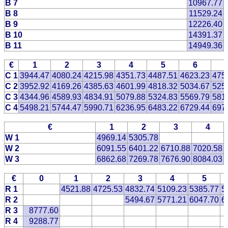
B 7
10967.77
B 8
11529.24
B 9
12226.40
B 10
14391.37
B 11
14949.36
€
1
2
3
4
5
6
C 1
3944.47
4080.24
4215.98
4351.73
4487.51
4623.23
475
C 2
3952.92
4169.26
4385.63
4601.99
4818.32
5034.67
525
C 3
4344.96
4589.93
4834.91
5079.88
5324.83
5569.79
581
C 4
5498.21
5744.47
5990.71
6236.95
6483.22
6729.44
697
€
1
2
3
4
W 1
4969.14
5305.78
W 2
6091.55
6401.22
6710.88
7020.58
W 3
6862.68
7269.78
7676.90
8084.03
€
0
1
2
3
4
5
R 1
4521.88
4725.53
4832.74
5109.23
5385.77
5
R 2
5494.67
5771.21
6047.70
6
R 3
8777.60
R 4
9288.77