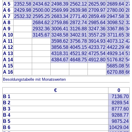
A 5
2352.58
2434.62
2498.39
2562.12
2625.90
2689.64
27
A 6
2429.98
2500.00
2569.99
2639.98
2709.97
2780.00
28
A 7
2532.32
2595.25
2683.34
2771.40
2859.49
2947.58
30
A 8
2684.62
2759.86
2872.74
2985.64
3098.52
32
A 9
2932.36
3006.41
3126.88
3247.36
3367.86
34
A 10
3145.67
3248.58
3402.91
3557.29
3711.65
38
A 11
3598.62
3756.78
3914.93
4073.12
42
A 12
3856.58
4045.15
4233.72
4422.29
46
A 13
4318.31
4521.92
4725.54
4929.14
51
A 14
4384.67
4648.75
4912.80
5176.82
54
A 15
5685.08
59
A 16
6270.88
66
Besoldungstabelle mit Monatswerten
€
0
B 1
7136.70
B 2
8289.54
B 3
8777.60
B 4
9288.77
B 5
9875.24
B 6
10429.04