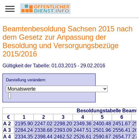
Beamtenbesoldung Sachsen 2015 nach
dem Gesetz zur Anpassung der
Besoldung und Versorgungsbezüge
2015/2016
Gültigkeit der Tabelle: 01.03.2015 - 29.02.2016
Darstellung verändern:
Besoldungstabelle Beamt
€
1
2
3
4
5
6
A 2
2195.90
2247.02
2298.20
2349.36
2400.48
2451.67
25
A 3
2284.24
2338.68
2393.09
2447.51
2501.96
2556.41
26
A 4
2334.35
2398.44
2462.52
2526.61
2590.67
2654.77
27