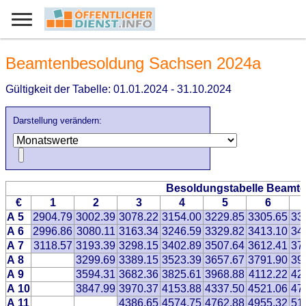
Beamtenbesoldung Sachsen 2024a
Gültigkeit der Tabelle: 01.01.2024 - 31.10.2024
Darstellung verändern:
Besoldungstabelle Beamte
€
1
2
3
4
5
6
A 5
2904.79
3002.39
3078.22
3154.00
3229.85
3305.65
33
A 6
2996.86
3080.11
3163.34
3246.59
3329.82
3413.10
34
A 7
3118.57
3193.39
3298.15
3402.89
3507.64
3612.41
37
A 8
3299.69
3389.15
3523.39
3657.67
3791.90
39
A 9
3594.31
3682.36
3825.61
3968.88
4112.22
42
A 10
3847.99
3970.37
4153.88
4337.50
4521.06
47
A 11
4386.65
4574.75
4762.88
4955.32
51