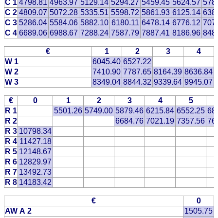
C 1
4798.81
4963.97
5129.14
5294.27
5459.45
5624.57
578
C 2
4809.07
5072.28
5335.51
5598.72
5861.93
6125.14
638
C 3
5286.04
5584.06
5882.10
6180.11
6478.14
6776.12
707
C 4
6689.06
6988.67
7288.24
7587.79
7887.41
8186.96
848
€
1
2
3
4
W 1
6045.40
6527.22
W 2
7410.90
7787.65
8164.39
8636.84
W 3
8349.04
8844.32
9339.64
9945.07
€
0
1
2
3
4
5
R 1
5501.26
5749.00
5879.46
6215.84
6552.25
68
R 2
6684.76
7021.19
7357.56
76
R 3
10798.34
R 4
11427.18
R 5
12148.67
R 6
12829.97
R 7
13492.73
R 8
14183.42
€
0
AW A 2
1505.75