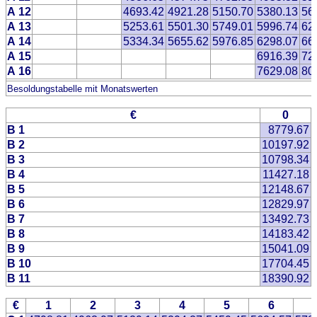
A 12
4693.42
4921.28
5150.70
5380.13
56
A 13
5253.61
5501.30
5749.01
5996.74
62
A 14
5334.34
5655.62
5976.85
6298.07
66
A 15
6916.39
72
A 16
7629.08
80
Besoldungstabelle mit Monatswerten
€
0
B 1
8779.67
B 2
10197.92
B 3
10798.34
B 4
11427.18
B 5
12148.67
B 6
12829.97
B 7
13492.73
B 8
14183.42
B 9
15041.09
B 10
17704.45
B 11
18390.92
€
1
2
3
4
5
6