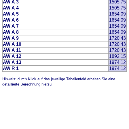
AW A 3
1505.75
AW A 4
1505.75
AW A 5
1654.09
AW A 6
1654.09
AW A 7
1654.09
AW A 8
1654.09
AW A 9
1720.43
AW A 10
1720.43
AW A 11
1720.43
AW A 12
1892.15
AW A 13
1974.12
AW R 1
1974.12
Hinweis: durch Klick auf das jeweilige Tabellenfeld erhalten Sie eine
detaillierte Berechnung hierzu