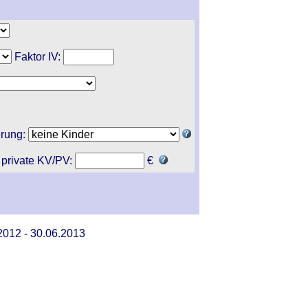
Faktor IV:
erung:
 private KV/PV:
€
2012 - 30.06.2013