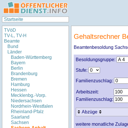
Startseite
TVöD
Gehaltsrechner B
TV-L, TV-H
Beamte
Bund
Beamtenbesoldung Sachs
Länder
Baden-Württemberg
Besoldungsgruppe:
Bayern
Berlin
Stufe:
Brandenburg
Bremen
Familienzuschlag:
Hamburg
Hessen
Arbeitszeit:
Mecklenbg.-Vorp.
Familienzuschlag:
Niedersachsen
Nordrhein-Westfalen
Rheinland-Pfalz
Abzüge
Saarland
Sachsen
weitere monatliche Zulag
Sachsen-Anhalt