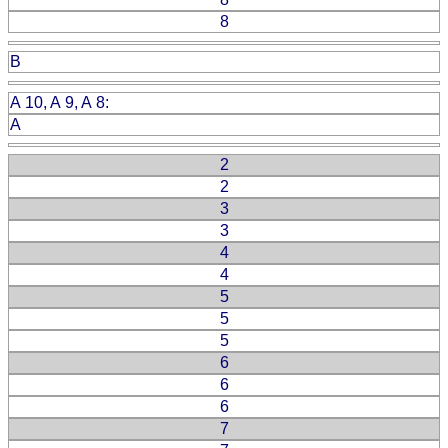
8
B
A 10, A 9, A 8:
A
2
2
3
3
4
4
5
5
5
6
6
6
7