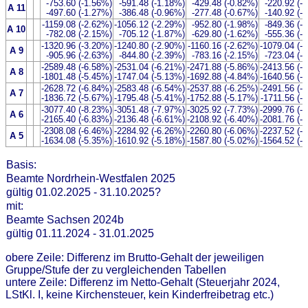
-753.60 (-1.56%)
-591.48 (-1.18%)
-429.48 (-0.82%)
-220.92 (-
A 11
-497.60 (-1.27%)
-386.48 (-0.96%)
-277.48 (-0.67%)
-140.92 (-
-1159.08 (-2.62%)
-1056.12 (-2.29%)
-952.80 (-1.98%)
-849.36 (-
A 10
-782.08 (-2.15%)
-705.12 (-1.87%)
-629.80 (-1.62%)
-555.36 (-
-1320.96 (-3.20%)
-1240.80 (-2.90%)
-1160.16 (-2.62%)
-1079.04 (-
A 9
-905.96 (-2.63%)
-844.80 (-2.39%)
-783.16 (-2.15%)
-723.04 (-
-2589.48 (-6.58%)
-2531.04 (-6.21%)
-2471.88 (-5.86%)
-2413.56 (-
A 8
-1801.48 (-5.45%)
-1747.04 (-5.13%)
-1692.88 (-4.84%)
-1640.56 (-
-2628.72 (-6.84%)
-2583.48 (-6.54%)
-2537.88 (-6.25%)
-2491.56 (-
A 7
-1836.72 (-5.67%)
-1795.48 (-5.41%)
-1752.88 (-5.17%)
-1711.56 (-
-3077.40 (-8.23%)
-3051.48 (-7.97%)
-3025.92 (-7.73%)
-2999.76 (-
A 6
-2165.40 (-6.83%)
-2136.48 (-6.61%)
-2108.92 (-6.40%)
-2081.76 (-
-2308.08 (-6.46%)
-2284.92 (-6.26%)
-2260.80 (-6.06%)
-2237.52 (-
A 5
-1634.08 (-5.35%)
-1610.92 (-5.18%)
-1587.80 (-5.02%)
-1564.52 (-
Basis:
Beamte Nordrhein-Westfalen 2025
gültig 01.02.2025 - 31.10.2025?
mit:
Beamte Sachsen 2024b
gültig 01.11.2024 - 31.01.2025
obere Zeile: Differenz im Brutto-Gehalt der jeweiligen
Gruppe/Stufe der zu vergleichenden Tabellen
untere Zeile: Differenz im Netto-Gehalt (Steuerjahr 2024,
LStKl. I, keine Kirchensteuer, kein Kinderfreibetrag etc.)