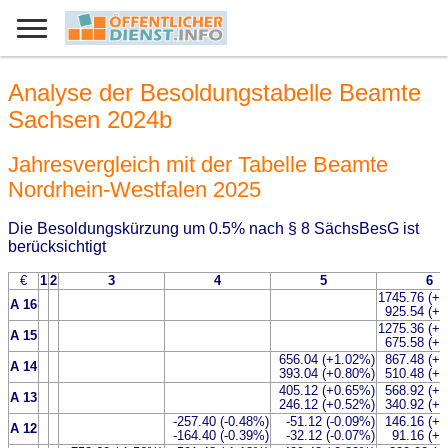
Analyse der Besoldungstabelle Beamte
Sachsen 2024b
Jahresvergleich mit der Tabelle Beamte
Nordrhein-Westfalen 2025
Die Besoldungskürzung um 0.5% nach § 8 SächsBesG ist
berücksichtigt
€
1
2
3
4
5
6
1745.76 (+
A 16
925.54 (+
1275.36 (+
A 15
675.58 (+
656.04 (+1.02%)
867.48 (+
A 14
393.04 (+0.80%)
510.48 (+
405.12 (+0.65%)
568.92 (+
A 13
246.12 (+0.52%)
340.92 (+
-257.40 (-0.48%)
-51.12 (-0.09%)
146.16 (+
A 12
-164.40 (-0.39%)
-32.12 (-0.07%)
91.16 (+