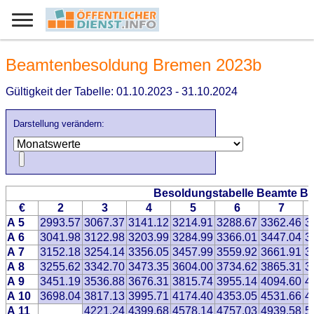
Beamtenbesoldung Bremen 2023b
Gültigkeit der Tabelle: 01.10.2023 - 31.10.2024
Darstellung verändern:
Besoldungstabelle Beamte B
€
2
3
4
5
6
7
A 5
2993.57
3067.37
3141.12
3214.91
3288.67
3362.46
3
A 6
3041.98
3122.98
3203.99
3284.99
3366.01
3447.04
3
A 7
3152.18
3254.14
3356.05
3457.99
3559.92
3661.91
3
A 8
3255.62
3342.70
3473.35
3604.00
3734.62
3865.31
3
A 9
3451.19
3536.88
3676.31
3815.74
3955.14
4094.60
4
A 10
3698.04
3817.13
3995.71
4174.40
4353.05
4531.66
4
A 11
4221.24
4399.68
4578.14
4757.03
4939.58
5