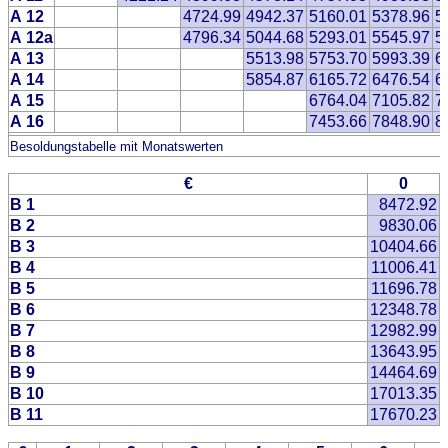
A 12
4724.99
4942.37
5160.01
5378.96
5
A 12a
4796.34
5044.68
5293.01
5545.97
5
A 13
5513.98
5753.70
5993.39
6
A 14
5854.87
6165.72
6476.54
6
A 15
6764.04
7105.82
7
A 16
7453.66
7848.90
8
Besoldungstabelle mit Monatswerten
€
0
B 1
8472.92
B 2
9830.06
B 3
10404.66
B 4
11006.41
B 5
11696.78
B 6
12348.78
B 7
12982.99
B 8
13643.95
B 9
14464.69
B 10
17013.35
B 11
17670.23