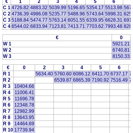
€
1
2
3
4
5
6
C 1
4726.82
4883.32
5039.99
5196.65
5354.17
5513.98
567
C 2
4736.39
4986.08
5235.77
5488.96
5743.64
5998.31
625
C 3
5188.84
5474.77
5763.14
6051.55
6339.95
6628.31
691
C 4
6544.02
6833.94
7123.81
7413.71
7703.62
7993.48
828
€
0
W 1
5921.21
W 2
6740.81
W 3
8150.33
€
0
2
3
4
5
6
R 1
5634.40
5760.60
6086.12
6411.70
6737.17
7
R 2
6539.87
6865.39
7190.92
7516.49
7
R 3
10404.66
R 4
11006.41
R 5
11696.78
R 6
12348.78
R 7
12982.99
R 8
13643.95
R 9
14464.69
R 10
17739.94