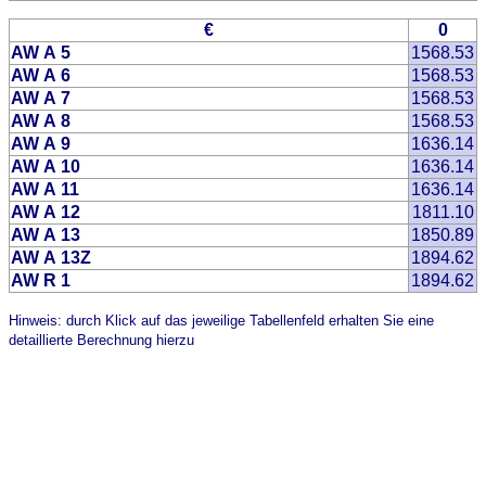
€
0
AW A 5
1568.53
AW A 6
1568.53
AW A 7
1568.53
AW A 8
1568.53
AW A 9
1636.14
AW A 10
1636.14
AW A 11
1636.14
AW A 12
1811.10
AW A 13
1850.89
AW A 13Z
1894.62
AW R 1
1894.62
Hinweis: durch Klick auf das jeweilige Tabellenfeld erhalten Sie eine
detaillierte Berechnung hierzu