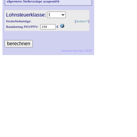
allgemeine Stellenzulage ausgewählt
Lohnsteuerklasse:
Kinderfreibeträge:
[
ändern?
]
Basisbetrag
PKV
/
PPV
:
€
beamte-bremen-2023