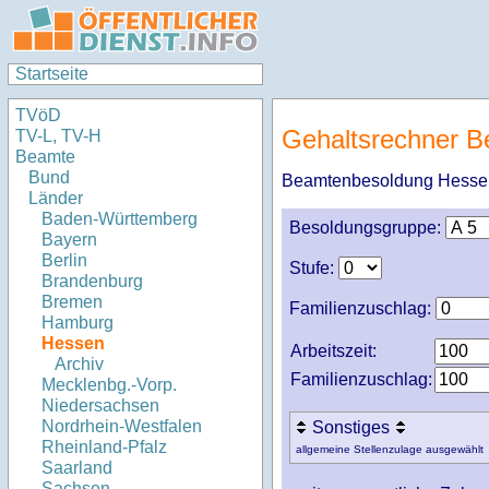
Startseite
TVöD
Gehaltsrechner 
TV-L, TV-H
Beamte
Bund
Beamtenbesoldung Hesse
Länder
Baden-Württemberg
Besoldungsgruppe:
Bayern
Berlin
Stufe:
Brandenburg
Bremen
Familienzuschlag:
Hamburg
Hessen
Arbeitszeit:
Archiv
Familienzuschlag:
Mecklenbg.-Vorp.
Niedersachsen
Nordrhein-Westfalen
Sonstiges
Rheinland-Pfalz
allgemeine Stellenzulage ausgewählt
Saarland
Sachsen