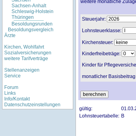
weitere monatliche Zulag
Sachsen-Anhalt
Schleswig-Holstein
Thüringen
Steuerjahr:
Besoldungsrunden
Besoldungsvergleich
Lohnsteuerklasse:
Ärzte
Kirchensteuer:
Kirchen, Wohlfahrt
Sozialversicherungen
Kinderfreibeträge:
weitere Tarifverträge
Kinder für Pflegeversich
Stellenanzeigen
Service
monatlicher Basisbeitrag
Forum
Links
Info/Kontakt
Datenschutzeinstellungen
gültig:
01.03.
Lohnsteuertabelle:
B