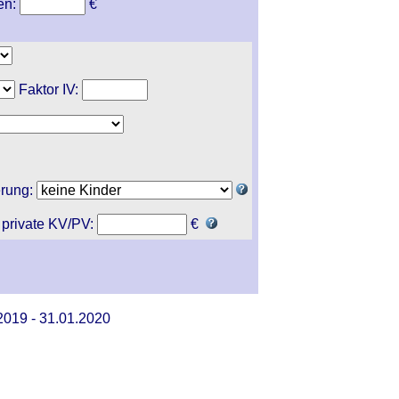
en:
€
Faktor IV:
erung:
 private KV/PV:
€
2019 - 31.01.2020