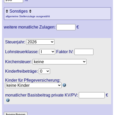
Sonstiges
allgemeine Stellenzulage ausgewählt
weitere monatliche Zulagen:
€
Steuerjahr:
Lohnsteuerklasse:
Faktor IV:
Kirchensteuer:
Kinderfreibeträge:
Kinder für Pflegeversicherung:
monatlicher Basisbeitrag private KV/PV:
€