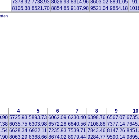
7378.92
7738.93
8026.93
8314.96
8603.02
8891.05
91
8105.38
8521.70
8854.85
9187.98
9521.04
9854.18
101
rten
3
4
5
6
7
8
9
10
0.90
5725.93
5893.73
6062.09
6230.40
6398.76
6567.07
6735
7.38
6035.75
6303.98
6572.28
6840.56
7108.88
7377.14
7645
4.54
6628.34
6932.11
7235.93
7539.71
7843.46
8147.26
8451
7.90
8063.29
8368.66
8674.02
8979.44
9284.77
9590.14
9895