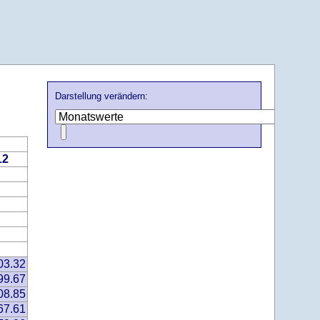
Darstellung verändern:
12
03.32
99.67
08.85
67.61