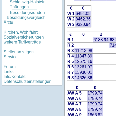
Schleswig-Holstein
Thüringen
€
0
Besoldungsrunden
W 1
6491.05
Besoldungsvergleich
W 2
8462.36
Ärzte
W 3
9320.94
Kirchen, Wohlfahrt
€
0
2
Sozialversicherungen
R 1
6188.94
63
weitere Tarifverträge
R 2
71
R 3
11213.98
Stellenanzeigen
R 4
11847.89
Service
R 5
12575.16
Forum
R 6
13261.97
Links
R 7
13930.01
Info/Kontakt
R 8
14626.36
Datenschutzeinstellungen
€
0
AW A 5
1799.74
AW A 6
1799.74
AW A 7
1799.74
AW A 8
1799.74
AW A 9
1866.82