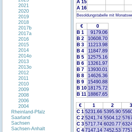
A 15
2021
A 16
2020
Besoldungstabelle mit Monatswe
2019
2018
€
0
2017b
B 1
9179.06
2017a
B 2
10608.70
2016
B 3
11213.98
2015
2014
B 4
11847.89
2014o
B 5
12575.16
2013
B 6
13261.97
2013o
B 7
13930.01
2012
B 8
14626.36
2011
B 9
15490.88
2010
B 10
18175.72
2009
B 11
18867.65
2008
2006
€
1
2
2004
C 1
5231.66
5395.90
556
Rheinland-Pfalz
Saarland
C 2
5241.74
5504.12
576
Sachsen
C 3
5717.74
6020.77
632
Sachsen-Anhalt
C 4
7147.14
7452.53
775