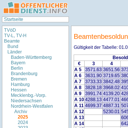
Startseite
TVöD
Beamtenbesoldung
TV-L, TV-H
Beamte
Bund
Gültigkeit der Tabelle: 01
Länder
Baden-Württemberg
Besold
Bayern
€
3
4
Berlin
A 5
3571.63
3651.56
37
Brandenburg
A 6
3631.90
3719.65
38
Bremen
A 7
3733.33
3842.48
39
Hamburg
A 8
3828.18
3968.02
41
Hessen
A 9
3991.74
4139.20
42
Mecklenbg.-Vorp.
A 10
4288.13
4477.01
46
Niedersachsen
A 11
4699.37
4887.31
50
Nordrhein-Westfalen
A 12
5230.01
54
Archiv
2025
A 13
60
2024
A 14
64
2023