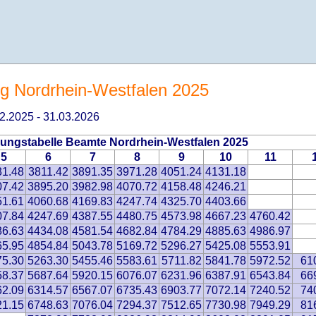
 Nordrhein-Westfalen 2025
.02.2025 - 31.03.2026
ungstabelle Beamte Nordrhein-Westfalen 2025
5
6
7
8
9
10
11
31.48
3811.42
3891.35
3971.28
4051.24
4131.18
07.42
3895.20
3982.98
4070.72
4158.48
4246.21
51.61
4060.68
4169.83
4247.74
4325.70
4403.66
07.84
4247.69
4387.55
4480.75
4573.98
4667.23
4760.42
86.63
4434.08
4581.54
4682.84
4784.29
4885.63
4986.97
65.95
4854.84
5043.78
5169.72
5296.27
5425.08
5553.91
75.30
5263.30
5455.46
5583.61
5711.82
5841.78
5972.52
61
58.37
5687.64
5920.15
6076.07
6231.96
6387.91
6543.84
66
62.09
6314.57
6567.07
6735.43
6903.77
7072.14
7240.52
74
21.15
6748.63
7076.04
7294.37
7512.65
7730.98
7949.29
81