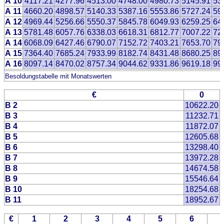
A 10
4117.21
4277.96
4513.00
4748.00
4980.73
5145.91
53
A 11
4660.20
4898.57
5140.33
5387.16
5553.86
5727.24
59
A 12
4969.44
5256.66
5550.37
5845.78
6049.93
6259.25
64
A 13
5781.48
6057.76
6338.03
6618.31
6812.77
7007.22
72
A 14
6068.09
6427.46
6790.07
7152.72
7403.21
7653.70
79
A 15
7364.40
7685.24
7933.99
8182.74
8431.48
8680.25
89
A 16
8097.14
8470.02
8757.34
9044.62
9331.86
9619.18
99
Besoldungstabelle mit Monatswerten
€
0
B 2
10622.20
B 3
11232.71
B 4
11872.07
B 5
12605.68
B 6
13298.40
B 7
13972.28
B 8
14674.58
B 9
15546.64
B 10
18254.68
B 11
18952.67
€
1
2
3
4
5
6