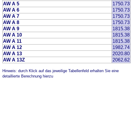
AW A 5
1750.73
AW A 6
1750.73
AW A 7
1750.73
AW A 8
1750.73
AW A 9
1815.38
AW A 10
1815.38
AW A 11
1815.38
AW A 12
1982.74
AW A 13
2020.80
AW A 13Z
2062.62
Hinweis: durch Klick auf das jeweilige Tabellenfeld erhalten Sie eine
detaillierte Berechnung hierzu