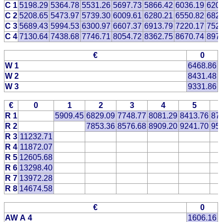
C 1
5198.29
5364.78
5531.26
5697.73
5866.42
6036.19
620
C 2
5208.65
5473.97
5739.30
6009.61
6280.21
6550.82
682
C 3
5689.43
5994.53
6300.97
6607.37
6913.79
7220.17
752
C 4
7130.64
7438.68
7746.71
8054.72
8362.75
8670.74
897
€
0
W 1
6468.86
W 2
8431.48
W 3
9331.86
€
0
1
2
3
4
5
R 1
5909.45
6829.09
7748.77
8081.29
8413.76
87
R 2
7853.36
8576.68
8909.20
9241.70
95
R 3
11232.71
R 4
11872.07
R 5
12605.68
R 6
13298.40
R 7
13972.28
R 8
14674.58
€
0
AW A 4
1606.16