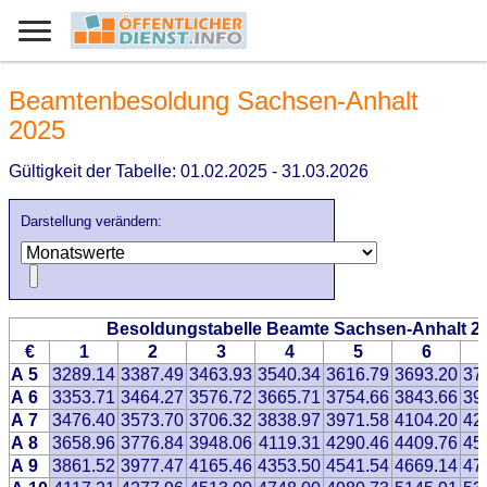
Beamtenbesoldung Sachsen-Anhalt
2025
Gültigkeit der Tabelle: 01.02.2025 - 31.03.2026
Darstellung verändern:
Besoldungstabelle Beamte Sachsen-Anhalt 2
€
1
2
3
4
5
6
A 5
3289.14
3387.49
3463.93
3540.34
3616.79
3693.20
37
A 6
3353.71
3464.27
3576.72
3665.71
3754.66
3843.66
39
A 7
3476.40
3573.70
3706.32
3838.97
3971.58
4104.20
42
A 8
3658.96
3776.84
3948.06
4119.31
4290.46
4409.76
45
A 9
3861.52
3977.47
4165.46
4353.50
4541.54
4669.14
47