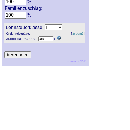
%
Familienzuschlag:
%
Lohnsteuerklasse:
Kinderfreibeträge:
[
ändern?
]
Basisbetrag
PKV
/
PPV
:
€
beamte-st-2011i