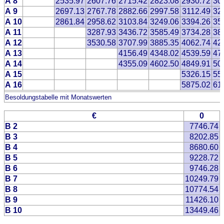
A 8
2535.97
2607.76
2715.42
2823.08
2930.72
30
A 9
2697.13
2767.78
2882.66
2997.58
3112.49
32
A 10
2861.84
2958.62
3103.84
3249.06
3394.26
35
A 11
3287.93
3436.72
3585.49
3734.28
38
A 12
3530.58
3707.99
3885.35
4062.74
42
A 13
4156.49
4348.02
4539.59
47
A 14
4355.09
4602.50
4849.91
50
A 15
5326.15
55
A 16
5875.02
61
Besoldungstabelle mit Monatswerten
€
0
B 2
7746.74
B 3
8202.85
B 4
8680.60
B 5
9228.72
B 6
9746.28
B 7
10249.79
B 8
10774.54
B 9
11426.10
B 10
13449.46