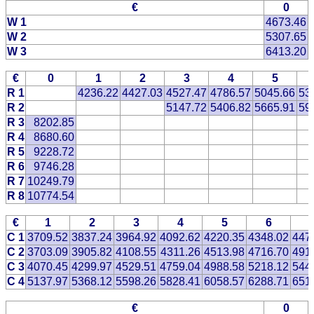
€
0
W 1
4673.46
W 2
5307.65
W 3
6413.20
€
0
1
2
3
4
5
R 1
4236.22
4427.03
4527.47
4786.57
5045.66
53
R 2
5147.72
5406.82
5665.91
59
R 3
8202.85
R 4
8680.60
R 5
9228.72
R 6
9746.28
R 7
10249.79
R 8
10774.54
€
1
2
3
4
5
6
C 1
3709.52
3837.24
3964.92
4092.62
4220.35
4348.02
447
C 2
3703.09
3905.82
4108.55
4311.26
4513.98
4716.70
491
C 3
4070.45
4299.97
4529.51
4759.04
4988.58
5218.12
544
C 4
5137.97
5368.12
5598.26
5828.41
6058.57
6288.71
651
€
0