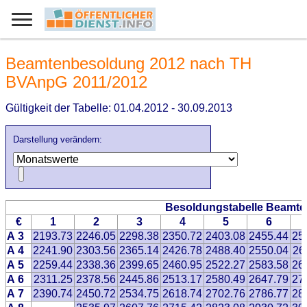
Beamtenbesoldung 2012 nach TH
BVAnpG 2011/2012
Gültigkeit der Tabelle: 01.04.2012 - 30.09.2013
Darstellung verändern:
Besoldungstabelle Beamte
€
1
2
3
4
5
6
A 3
2193.73
2246.05
2298.38
2350.72
2403.08
2455.44
25
A 4
2241.90
2303.56
2365.14
2426.78
2488.40
2550.04
26
A 5
2259.44
2338.36
2399.65
2460.95
2522.27
2583.58
26
A 6
2311.25
2378.56
2445.86
2513.17
2580.49
2647.79
27
A 7
2390.74
2450.72
2534.75
2618.74
2702.76
2786.77
28