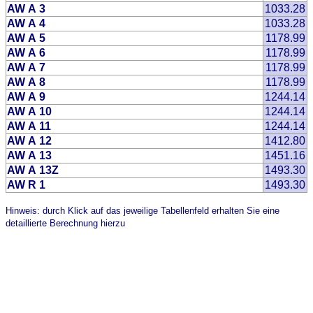
AW A 3
1033.28
AW A 4
1033.28
AW A 5
1178.99
AW A 6
1178.99
AW A 7
1178.99
AW A 8
1178.99
AW A 9
1244.14
AW A 10
1244.14
AW A 11
1244.14
AW A 12
1412.80
AW A 13
1451.16
AW A 13Z
1493.30
AW R 1
1493.30
Hinweis: durch Klick auf das jeweilige Tabellenfeld erhalten Sie eine
detaillierte Berechnung hierzu