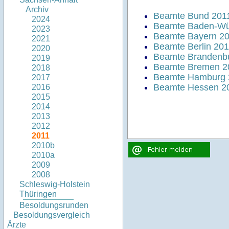
Archiv
Beamte Bund 201
2024
Beamte Baden-Wü
2023
Beamte Bayern 2
2021
Beamte Berlin 20
2020
Beamte Brandenb
2019
Beamte Bremen 2
2018
Beamte Hamburg 
2017
Beamte Hessen 2
2016
2015
2014
2013
2012
2011
2010b
2010a
2009
2008
Schleswig-Holstein
Thüringen
Besoldungsrunden
Besoldungsvergleich
Ärzte