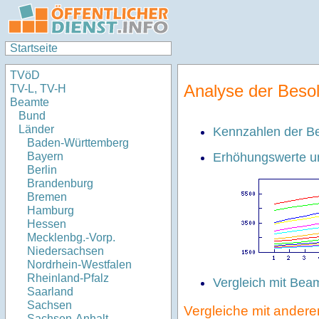
Startseite
TVöD
Analyse der Beso
TV-L, TV-H
Beamte
Bund
Länder
Kennzahlen der Be
Baden-Württemberg
Erhöhungswerte un
Bayern
Berlin
Brandenburg
Bremen
Hamburg
Hessen
Mecklenbg.-Vorp.
Niedersachsen
Nordrhein-Westfalen
Rheinland-Pfalz
Vergleich mit Bea
Saarland
Sachsen
Vergleiche mit ander
Sachsen-Anhalt