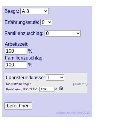
Besgr.:
Erfahrungsstufe:
Familienzuschlag:
Arbeitszeit:
%
Familienzuschlag:
%
Lohnsteuerklasse:
Kinderfreibeträge:
[
ändern?
]
Basisbetrag
PKV
/
PPV
:
€
beamte-thueringen-2012