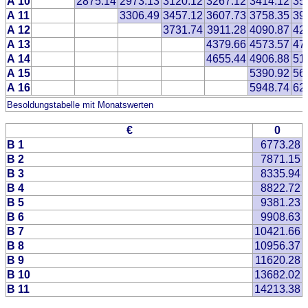
A 10
2875.14
2973.13
3120.12
3267.12
3414.12
35
A 11
3306.49
3457.12
3607.73
3758.35
39
A 12
3731.74
3911.28
4090.87
42
A 13
4379.66
4573.57
47
A 14
4655.44
4906.88
51
A 15
5390.92
56
A 16
5948.74
62
Besoldungstabelle mit Monatswerten
€
0
B 1
6773.28
B 2
7871.15
B 3
8335.94
B 4
8822.72
B 5
9381.23
B 6
9908.63
B 7
10421.66
B 8
10956.37
B 9
11620.28
B 10
13682.02
B 11
14213.38