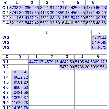
€
1
2
3
4
5
6
C 1
3733.26
3862.56
3991.84
4121.09
4250.40
4379.66
450
C 2
3741.30
3947.35
4153.39
4359.43
4565.45
4771.48
497
C 3
4114.66
4347.94
4581.23
4814.53
5047.80
5281.09
551
C 4
5212.93
5447.42
5681.93
5916.44
6150.97
6385.48
661
€
0
W 1
4709.11
W 2
5494.49
W 3
6634.73
€
0
1
2
3
4
5
R 1
4477.07
4579.16
4842.50
5105.84
5369.17
5
R 2
5472.90
5736.20
5999.56
6
R 3
8335.94
R 4
8822.72
R 5
9381.23
R 6
9908.63
R 7
10421.66
R 8
10956.37
R 9
11620.28
R 10
14269.78