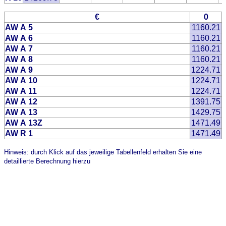
€
0
AW A 5
1160.21
AW A 6
1160.21
AW A 7
1160.21
AW A 8
1160.21
AW A 9
1224.71
AW A 10
1224.71
AW A 11
1224.71
AW A 12
1391.75
AW A 13
1429.75
AW A 13Z
1471.49
AW R 1
1471.49
Hinweis: durch Klick auf das jeweilige Tabellenfeld erhalten Sie eine
detaillierte Berechnung hierzu