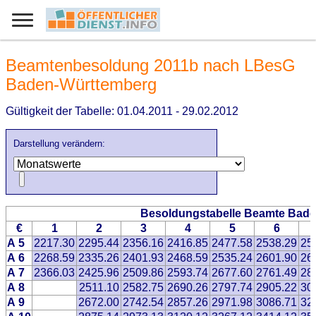
Beamtenbesoldung 2011b nach LBesG
Baden-Württemberg
Gültigkeit der Tabelle: 01.04.2011 - 29.02.2012
Darstellung verändern:
Besoldungstabelle Beamte Bade
€
1
2
3
4
5
6
A 5
2217.30
2295.44
2356.16
2416.85
2477.58
2538.29
25
A 6
2268.59
2335.26
2401.93
2468.59
2535.24
2601.90
26
A 7
2366.03
2425.96
2509.86
2593.74
2677.60
2761.49
28
A 8
2511.10
2582.75
2690.26
2797.74
2905.22
30
A 9
2672.00
2742.54
2857.26
2971.98
3086.71
32