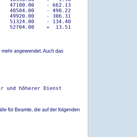
   47100.00    - 662.13

   48504.00    - 490.22

   49920.00    - 306.31

   51324.00    - 134.40

lle mehr angewendet. Auch das
r und höherer Dienst

le für Beamte, die auf der folgenden