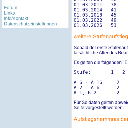
01.03.2011   38    
Forum
01.03.2014   41    
Links
01.03.2018   45    
Info/Kontakt
01.03.2022   49    
Datenschutzeinstellungen
weitere Stufenaufstie
Sobald der erste Stufenauf
tatsächliche Alter des Bea
Es gelten die folgenden "Er
Stufe:       1   2 
A 6 - A 16     2   
A 2 - A 6      2   
Für Soldaten gelten abwei
Seite vorgestellt werden.
Aufstiegshemmnis bei