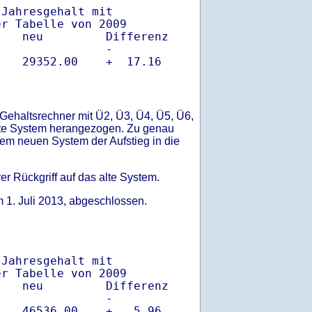
Jahresgehalt mit

r Tabelle von 2009

   neu         Differenz

               -

Gehaltsrechner mit Ü2, Ü3, Ü4, Ü5, Ü6,
 alte System herangezogen. Zu genau
 dem neuen System der Aufstieg in die
er Rückgriff auf das alte System.
m 1. Juli 2013, abgeschlossen.
Jahresgehalt mit

r Tabelle von 2009

   neu         Differenz

               -

   46536.00    +   5.96
