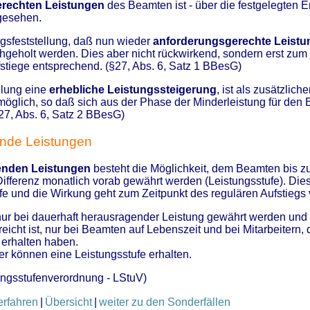
erechten Leistungen
des Beamten ist - über die festgelegten E
rgesehen.
ngsfeststellung, daß nun wieder
anforderungsgerechte Leist
hgeholt werden. Dies aber nicht rückwirkend, sondern erst zum
fstiege entsprechend. (§27, Abs. 6, Satz 1 BBesG)
ellung eine
erhebliche Leistungssteigerung
, ist als zusätzlic
 möglich, so daß sich aus der Phase der Minderleistung für den
7, Abs. 6, Satz 2 BBesG)
nde Leistungen
enden Leistungen
besteht die Möglichkeit, dem Beamten bis z
fferenz monatlich vorab gewährt werden (Leistungsstufe). Dies 
ufe und die Wirkung geht zum Zeitpunkt des regulären Aufstiegs 
nur bei dauerhaft herausragender Leistung gewährt werden und 
reicht ist, nur bei Beamten auf Lebenszeit und bei Mitarbeiter
erhalten haben.
r können eine Leistungsstufe erhalten.
ungsstufenverordnung - LStuV)
erfahren
|
Übersicht
|
weiter zu den Sonderfällen