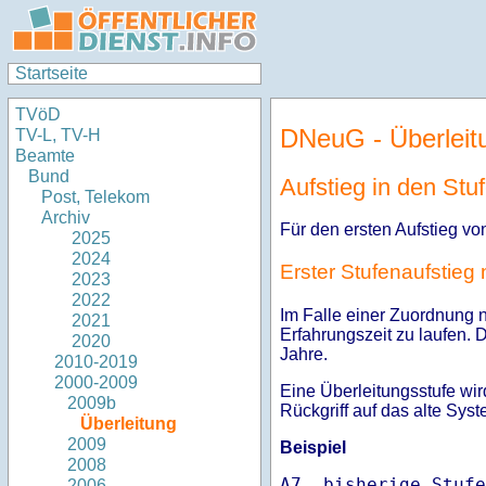
Startseite
TVöD
DNeuG - Überleit
TV-L, TV-H
Beamte
Bund
Aufstieg in den Stu
Post, Telekom
Archiv
Für den ersten Aufstieg vo
2025
2024
Erster Stufenaufstieg
2023
2022
Im Falle einer Zuordnung n
2021
Erfahrungszeit zu laufen. D
2020
Jahre.
2010-2019
2000-2009
Eine Überleitungsstufe wir
2009b
Rückgriff auf das alte Sys
Überleitung
2009
Beispiel
2008
A7, bisherige Stufe
2006