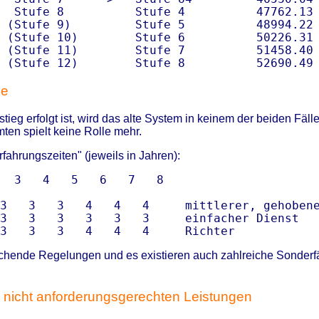
  Stufe 8          Stufe 4          47762.13 
 (Stufe 9)         Stufe 5          48994.22 
 (Stufe 10)        Stufe 6          50226.31 
 (Stufe 11)        Stufe 7          51458.40 
ge
stieg erfolgt ist, wird das alte System in keinem der beiden Fä
mten spielt keine Rolle mehr.
fahrungszeiten" (jeweils in Jahren):
  3   4   5   6   7   8

3   3   3   4   4   4     mittlerer, gehobene
3   3   3   3   3   3     einfacher Dienst

chende Regelungen und es existieren auch zahlreiche Sonderfäl
 nicht anforderungsgerechten Leistungen