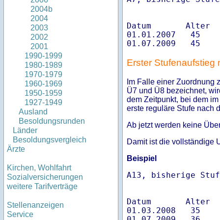
                   
2004b
                   
2004
Datum       Alter  
2003
01.01.2007   45    
2002
2001
1990-1999
Erster Stufenaufstieg
1980-1989
1970-1979
Im Falle einer Zuordnung 
1960-1969
Ü7 und Ü8 bezeichnet, wird
1950-1959
dem Zeitpunkt, bei dem im 
1927-1949
erste reguläre Stufe nach 
Ausland
Besoldungsrunden
Ab jetzt werden keine Über
Länder
Besoldungsvergleich
Damit ist die vollständige
Ärzte
Beispiel
Kirchen, Wohlfahrt
A13, bisherige Stuf
Sozialversicherungen
                   
weitere Tarifverträge
                   
Datum       Alter  
Stellenanzeigen
01.03.2008   35    
Service
01.07.2009   36    