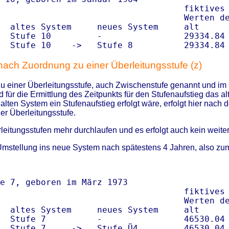
                                    fiktives 
                                    Werten de
  altes System     neues System     alt      
  Stufe 10         -                29334.84 
 nach Zuordnung zu einer Überleitungsstufe (z)
zu einer Überleitungsstufe, auch Zwischenstufe genannt und im 
 für die Ermittlung des Zeitpunkts für den Stufenaufstieg das
alten System ein Stufenaufstieg erfolgt wäre, erfolgt hier nach
der Überleitungsstufe.
leitungsstufen mehr durchlaufen und es erfolgt auch kein weiter
 Umstellung ins neue System nach spätestens 4 Jahren, also zu
e 7, geboren im März 1973

                                    fiktives 
                                    Werten de
  altes System     neues System     alt      
  Stufe 7          -                46530.04 
  Stufe 7     ->   Stufe Ü4         46530.04 