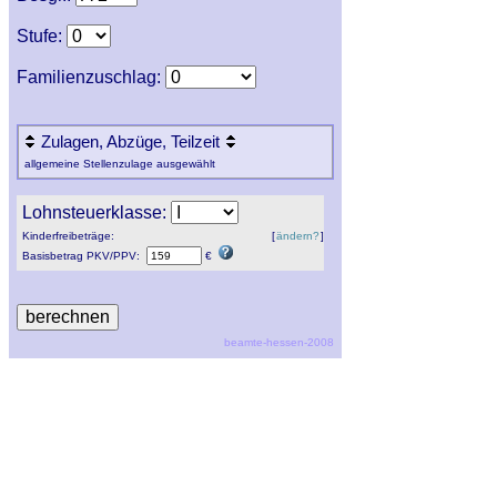
Stufe:
Familienzuschlag:
Zulagen, Abzüge, Teilzeit
allgemeine Stellenzulage ausgewählt
Lohnsteuerklasse:
Kinderfreibeträge:
[
ändern?
]
Basisbetrag
PKV
/
PPV
:
€
beamte-hessen-2008