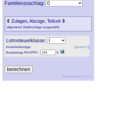
Familienzuschlag:
Zulagen, Abzüge, Teilzeit
allgemeine Stellenzulage ausgewählt
Lohnsteuerklasse:
Kinderfreibeträge:
[
ändern?
]
Basisbetrag
PKV
/
PPV
:
€
beamte-bawue-2011i