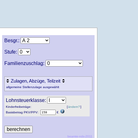
Besgr.:
Stufe:
Familienzuschlag:
Zulagen, Abzüge, Teilzeit
allgemeine Stellenzulage ausgewählt
Lohnsteuerklasse:
Kinderfreibeträge:
[
ändern?
]
Basisbetrag
PKV
/
PPV
:
€
beamte-nds-2011