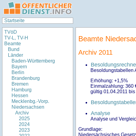
Startseite
TVöD
Beamte Niedersa
TV-L, TV-H
Beamte
Bund
Archiv 2011
Länder
Baden-Württemberg
Besoldungsrechne
Bayern
Besoldungstabellen A
Berlin
Brandenburg
Erhöhung: +1,5%
Bremen
Einmalzahlung: 360 €
Hamburg
gültig 01.04.2011 bi
Hessen
Mecklenbg.-Vorp.
Besoldungstabell
Niedersachsen
Analyse
Archiv
2025
Analyse und Verglei
2024
Grundlage:
2023
Niedersächsisches Gesetz
2022