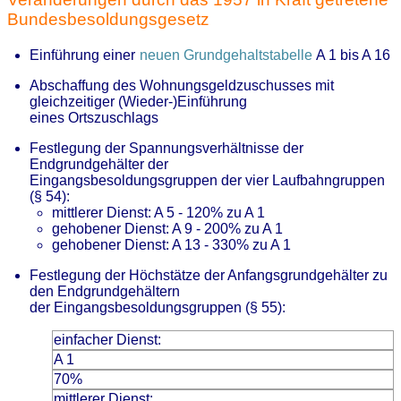
Bundesbesoldungsgesetz
Einführung einer
neuen Grundgehaltstabelle
A 1 bis A 16
Abschaffung des Wohnungsgeldzuschusses mit
gleichzeitiger (Wieder-)Einführung
eines Ortszuschlags
Festlegung der Spannungsverhältnisse der
Endgrundgehälter der
Eingangsbesoldungsgruppen der vier Laufbahngruppen
(§ 54):
mittlerer Dienst: A 5 - 120% zu A 1
gehobener Dienst: A 9 - 200% zu A 1
gehobener Dienst: A 13 - 330% zu A 1
Festlegung der Höchstätze der Anfangsgrundgehälter zu
den Endgrundgehältern
der Eingangsbesoldungsgruppen (§ 55):
einfacher Dienst:
A 1
70%
mittlerer Dienst: