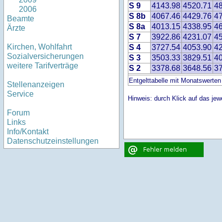
S 9
4143.98
4520.71
4
2006
S 8b
4067.46
4429.76
4
Beamte
S 8a
4013.15
4338.95
4
Ärzte
S 7
3922.86
4231.07
4
Kirchen, Wohlfahrt
S 4
3727.54
4053.90
4
Sozialversicherungen
S 3
3503.33
3829.51
4
weitere Tarifverträge
S 2
3378.68
3648.56
3
Entgelttabelle mit Monatswerten
Stellenanzeigen
Service
Hinweis: durch Klick auf das jewe
Forum
Links
Info/Kontakt
Datenschutzeinstellungen