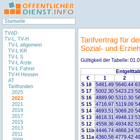
Startseite
TVöD
Tarifvertrag für d
TV-L, TV-H
TV-L allgemein
Sozial- und Erzie
TV-L KR
TV-L S
Gültigkeit der Tabelle: 01
TV-L Ärzte
TV-L Fahrer
Entgelttab
TV-H Hessen
€
1
2
AT
S 18
5481.49
5640.44
6
Tarifrunden
S 17
5002.30
5423.23
5
2025
S 16
4889.90
5310.30
5
2023
S 15
4716.97
5119.09
5
2021
2019
S 14
4693.51
5069.20
5
2017
S 13
4618.31
4948.13
5
2015
S 12
4558.36
4934.82
5
2013
S 11b
4446.74
4868.24
5
2011
S 11a
4360.58
4779.42
4
2009