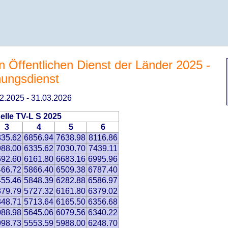
en Öffentlichen Dienst der Länder 2025 -
hungsdienst
.02.2025 - 31.03.2026
elle TV-L S 2025
3
4
5
6
335.62
6856.94
7638.98
8116.86
988.00
6335.62
7030.70
7439.11
692.60
6161.80
6683.16
6995.96
466.72
5866.40
6509.38
6787.40
455.46
5848.39
6282.88
6586.97
379.79
5727.32
6161.80
6379.02
348.71
5713.64
6165.50
6356.68
088.98
5645.06
6079.56
6340.22
998.73
5553.59
5988.00
6248.70