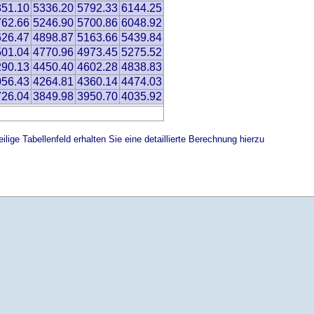
851.10
5336.20
5792.33
6144.25
762.66
5246.90
5700.86
6048.92
626.47
4898.87
5163.66
5439.84
501.04
4770.96
4973.45
5275.52
290.13
4450.40
4602.28
4838.83
056.43
4264.81
4360.14
4474.03
726.04
3849.98
3950.70
4035.92
ilige Tabellenfeld erhalten Sie eine detaillierte Berechnung hierzu