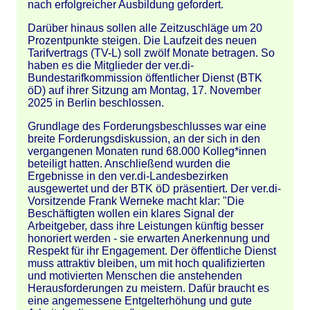
nach erfolgreicher Ausbildung gefordert.
Darüber hinaus sollen alle Zeitzuschläge um 20
Prozentpunkte steigen. Die Laufzeit des neuen
Tarifvertrags (TV-L) soll zwölf Monate betragen. So
haben es die Mitglieder der ver.di-
Bundestarifkommission öffentlicher Dienst (BTK
öD) auf ihrer Sitzung am Montag, 17. November
2025 in Berlin beschlossen.
Grundlage des Forderungsbeschlusses war eine
breite Forderungsdiskussion, an der sich in den
vergangenen Monaten rund 68.000 Kolleg*innen
beteiligt hatten. Anschließend wurden die
Ergebnisse in den ver.di-Landesbezirken
ausgewertet und der BTK öD präsentiert. Der ver.di-
Vorsitzende Frank Werneke macht klar: "Die
Beschäftigten wollen ein klares Signal der
Arbeitgeber, dass ihre Leistungen künftig besser
honoriert werden - sie erwarten Anerkennung und
Respekt für ihr Engagement. Der öffentliche Dienst
muss attraktiv bleiben, um mit hoch qualifizierten
und motivierten Menschen die anstehenden
Herausforderungen zu meistern. Dafür braucht es
eine angemessene Entgelterhöhung und gute