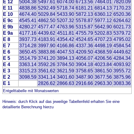
E 12
5004.38
5497.61
6074.00
6713.56
7464.01
7820.09
E 11
4838.86
5292.49
5718.74
6181.21
6814.13
7170.23
E 10
4674.40
5029.84
5433.90
5872.13
6360.12
6520.36
E 9c
4545.41
4862.50
5207.32
5578.87
5977.12
6264.62
E 9b
4280.27
4577.47
4763.96
5315.87
5642.90
6021.73
E 9a
4177.16
4439.62
4511.81
4755.79
5202.83
5379.72
E 8
3937.73
4183.91
4354.42
4524.65
4707.23
4795.02
E 7
3714.28
3997.90
4166.86
4337.36
4498.19
4584.54
E 6
3650.45
3883.86
4047.53
4209.50
4368.59
4449.62
E 5
3514.79
3741.20
3894.13
4056.07
4206.56
4284.34
E 4
3363.14
3592.26
3784.50
3904.18
4023.84
4093.92
E 3
3315.23
3561.62
3621.59
3758.65
3861.50
3955.72
E 2
3098.59
3341.14
3401.60
3487.90
3677.56
3875.96
E 1
2826.62
2866.63
2916.66
2963.30
3083.36
Entgelttabelle mit Monatswerten
Hinweis: durch Klick auf das jeweilige Tabellenfeld erhalten Sie eine
detaillierte Berechnung hierzu