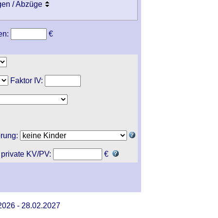
gen / Abzüge
en:
€
Faktor IV:
erung:
 private KV/PV:
€
2026 - 28.02.2027