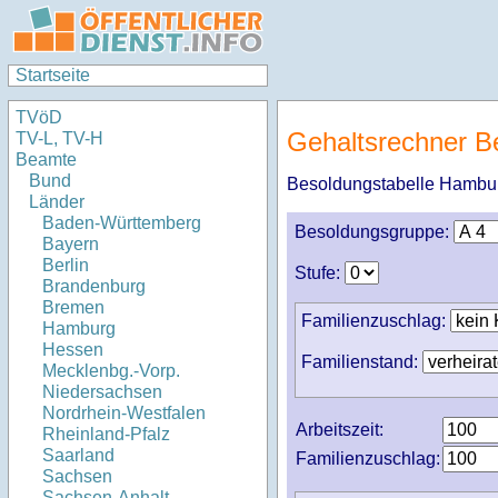
Startseite
TVöD
Gehaltsrechner
TV-L, TV-H
Beamte
Bund
Besoldungstabelle Hamb
Länder
Baden-Württemberg
Besoldungsgruppe:
Bayern
Berlin
Stufe:
Brandenburg
Bremen
Familienzuschlag:
Hamburg
Hessen
Familienstand:
Mecklenbg.-Vorp.
Niedersachsen
Nordrhein-Westfalen
Arbeitszeit:
Rheinland-Pfalz
Saarland
Familienzuschlag:
Sachsen
Sachsen-Anhalt