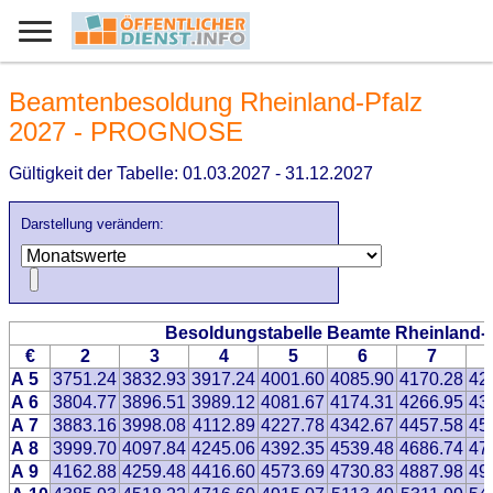
Beamtenbesoldung Rheinland-Pfalz
2027 - PROGNOSE
Gültigkeit der Tabelle: 01.03.2027 - 31.12.2027
Darstellung verändern:
Besoldungstabelle Beamte Rheinland-
€
2
3
4
5
6
7
A 5
3751.24
3832.93
3917.24
4001.60
4085.90
4170.28
42
A 6
3804.77
3896.51
3989.12
4081.67
4174.31
4266.95
43
A 7
3883.16
3998.08
4112.89
4227.78
4342.67
4457.58
45
A 8
3999.70
4097.84
4245.06
4392.35
4539.48
4686.74
47
A 9
4162.88
4259.48
4416.60
4573.69
4730.83
4887.98
49