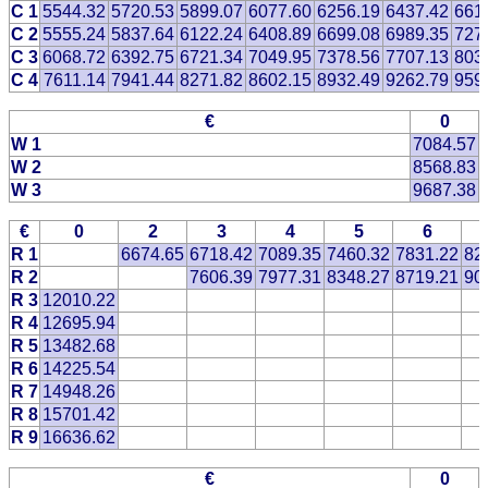
C 1
5544.32
5720.53
5899.07
6077.60
6256.19
6437.42
661
C 2
5555.24
5837.64
6122.24
6408.89
6699.08
6989.35
727
C 3
6068.72
6392.75
6721.34
7049.95
7378.56
7707.13
803
C 4
7611.14
7941.44
8271.82
8602.15
8932.49
9262.79
959
€
0
W 1
7084.57
W 2
8568.83
W 3
9687.38
€
0
2
3
4
5
6
R 1
6674.65
6718.42
7089.35
7460.32
7831.22
82
R 2
7606.39
7977.31
8348.27
8719.21
90
R 3
12010.22
R 4
12695.94
R 5
13482.68
R 6
14225.54
R 7
14948.26
R 8
15701.42
R 9
16636.62
€
0