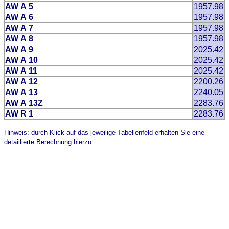
AW A 5
1957.98
AW A 6
1957.98
AW A 7
1957.98
AW A 8
1957.98
AW A 9
2025.42
AW A 10
2025.42
AW A 11
2025.42
AW A 12
2200.26
AW A 13
2240.05
AW A 13Z
2283.76
AW R 1
2283.76
Hinweis: durch Klick auf das jeweilige Tabellenfeld erhalten Sie eine
detaillierte Berechnung hierzu