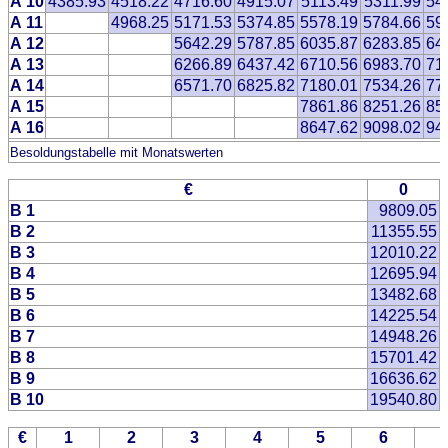
A 10
4385.93
4518.22
4716.60
4915.07
5113.49
5311.99
54
A 11
4968.25
5171.53
5374.85
5578.19
5784.66
59
A 12
5642.29
5787.85
6035.87
6283.85
64
A 13
6266.89
6437.42
6710.56
6983.70
71
A 14
6571.70
6825.82
7180.01
7534.26
77
A 15
7861.86
8251.26
85
A 16
8647.62
9098.02
94
Besoldungstabelle mit Monatswerten
€
0
B 1
9809.05
B 2
11355.55
B 3
12010.22
B 4
12695.94
B 5
13482.68
B 6
14225.54
B 7
14948.26
B 8
15701.42
B 9
16636.62
B 10
19540.80
€
1
2
3
4
5
6