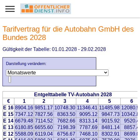
Tarifvertrag für die Autobahn GmbH des
Bundes 2028
Gültigkeit der Tabelle: 01.01.2028 - 29.02.2028
Darstellung verändern:
Entgelttabelle TV-Autobahn 2028
€
1
2
3
4
5
6
E 16
8904.16
9851.17
10748.30
11346.41
11485.98
12080.9
E 15
7347.12
7827.56
8363.50
9095.12
9847.73
10342.8
E 14
6679.48
7114.52
7682.66
8313.14
9015.92
9520.4
E 13
6180.85
6655.60
7198.39
7787.69
8481.14
8857.4
E 12
5588.09
6119.04
6756.67
7468.10
8302.91
8699.0