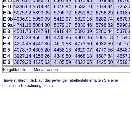
E 11
5416.02
5896.21
6361.49
6875.93
7579.98
7976.1
E 10
5246.63
5614.84
6049.84
6532.10
7074.94
7253.2
E 9c
5075.92
5393.05
5796.72
6251.62
6756.29
6918.4
E 9b
4906.91
5050.09
5412.97
5820.16
6282.74
6678.8
E 9a
4741.16
5004.80
5079.17
5330.46
5798.82
5990.9
E 8
4501.73
4747.91
4918.42
5092.39
5280.44
5370.8
E 7
4278.28
4561.90
4730.86
4901.36
5065.13
5154.0
E 6
4214.45
4447.86
4611.53
4773.50
4932.59
5015.1
E 5
4078.79
4305.20
4458.13
4620.07
4770.56
4848.3
E 4
3927.14
4156.26
4348.50
4468.18
4587.84
4657.9
E 3
3879.23
4125.62
4185.59
4322.65
4425.50
4519.7
Entgelttabelle mit Monatswerten
Hinweis: durch Klick auf das jeweilige Tabellenfeld erhalten Sie eine
detaillierte Berechnung hierzu